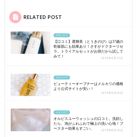
RELATED POST
スキンケア
【口コミ】透輝美（とうきのび）は37歳の
乾燥肌にも効果あり！さすがドクターリセ
ラ。トライアルセットがお得だから試して
みて！
2019年9月13日
スキンケア
ビューティーオープナーはメルカリの価格
より公式サイトが安い！
2019年9月26日
スキンケア
オルビスユーウォッシュの口コミ。洗顔し
たら、泡がふわふわで極上の洗い心地！ブ
ースター効果もすごい。
2019年8月19日