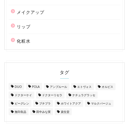
メイクアップ
リップ
化粧水
タグ
DUO
POLA
アンプルール
エトヴォス
オルビス
ドクターケイ
ドクターリセラ
ナチュラグラッセ
ビーグレン
プチプラ
ホワイトアクア
マルクパージュ
無印良品
田中みな実
資生堂