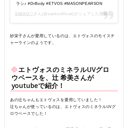
ラシ♪ #DrBody #ETVOS #MASONPEARSON
SAEKO♡
さん(@saekoofficial)がシェアした投稿 –
2015
紗栄子さんが愛用しているのは、エトヴォスのモイスチ
ャーラインのようです。
エトヴォスのミネラルUVグロ
ウベースを、辻 希美さんが
youtubeで紹介！
あの辻ちゃんもエトヴォスを愛用していました！
辻ちゃんが使っているのは、エトヴォスのミネラルUVグ
ロウベースでした！