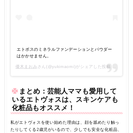
エトボスのミネラルファンデーションとパウダー
はかかせません。
優木まおみ
さん(@yukimaomi)がシェアした投稿 –
2014年
まとめ：芸能人ママも愛用して
いるエトヴォスは、スキンケアも
化粧品もオススメ！
私がエトヴォスを使い始めた理由は、顔を舐めたり触っ
たりしてくる2歳児がいるので、少しでも安全な化粧品、