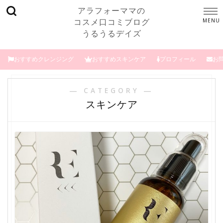
アラフォーママの
コスメ口コミブログ
うるうるデイズ
おすすめクレンジング
おすすめスキンケア
プロフィール
お
― CATEGORY ―
スキンケア