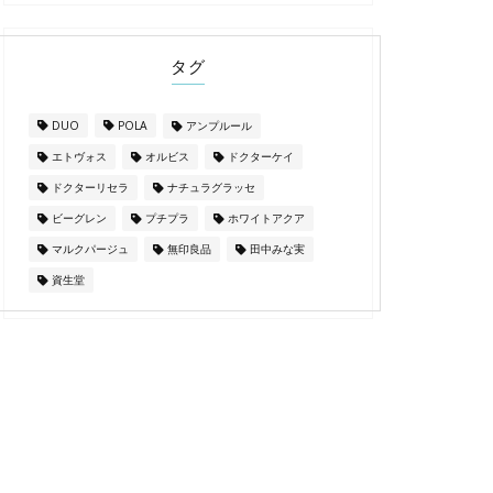
タグ
DUO
POLA
アンプルール
エトヴォス
オルビス
ドクターケイ
ドクターリセラ
ナチュラグラッセ
ビーグレン
プチプラ
ホワイトアクア
マルクパージュ
無印良品
田中みな実
資生堂